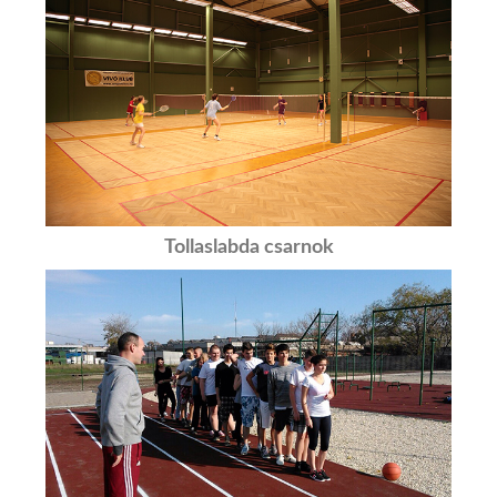
Tollaslabda csarnok