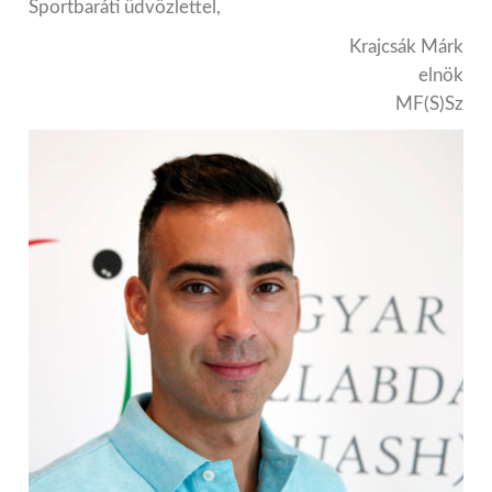
Sportbaráti üdvözlettel,
Krajcsák Márk
elnök
MF(S)Sz