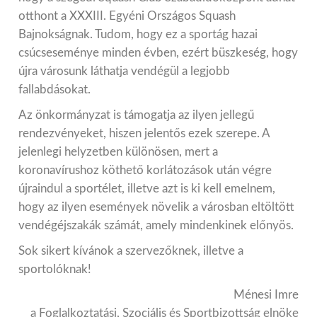
otthont a XXXIII. Egyéni Országos Squash
Bajnokságnak. Tudom, hogy ez a sportág hazai
csúcseseménye minden évben, ezért büszkeség, hogy
újra városunk láthatja vendégül a legjobb
fallabdásokat.
Az önkormányzat is támogatja az ilyen jellegű
rendezvényeket, hiszen jelentős ezek szerepe. A
jelenlegi helyzetben különösen, mert a
koronavírushoz köthető korlátozások után végre
újraindul a sportélet, illetve azt is ki kell emelnem,
hogy az ilyen események növelik a városban eltöltött
vendégéjszakák számát, amely mindenkinek előnyös.
Sok sikert kívánok a szervezőknek, illetve a
sportolóknak!
Ménesi Imre
a Foglalkoztatási, Szociális és Sportbizottság elnöke