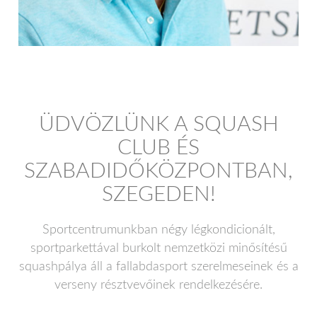
ÜDVÖZLÜNK A SQUASH
CLUB ÉS
SZABADIDŐKÖZPONTBAN,
SZEGEDEN!
Sportcentrumunkban négy légkondicionált,
sportparkettával burkolt nemzetközi minősítésű
squashpálya áll a fallabdasport szerelmeseinek és a
verseny résztvevőinek rendelkezésére.