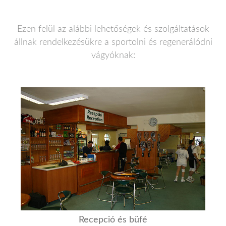
Ezen felül az alábbi lehetőségek és szolgáltatások
állnak rendelkezésükre a sportolni és regenerálódni
vágyóknak:
Recepció és büfé