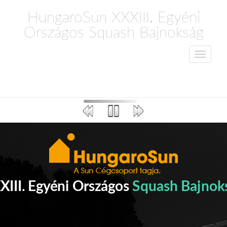
HungaroSun XXXIII. Egyéni
Országos Squash Bajnokság
nc Múzeum
k, most bővebben
eg is látogathatod