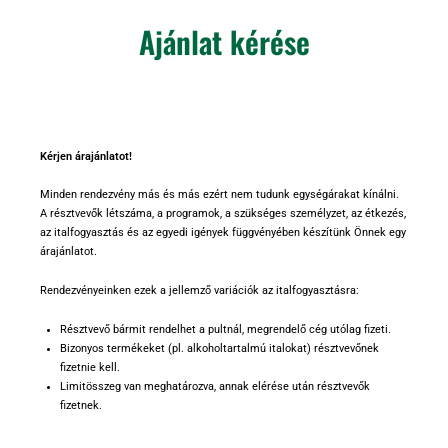
Ajánlat kérése
Kérjen árajánlatot!
Minden rendezvény más és más ezért nem tudunk egységárakat kínálni.
A résztvevők létszáma, a programok, a szükséges személyzet, az étkezés,
az italfogyasztás és az egyedi igények függvényében készítünk Önnek egy
árajánlatot.
Rendezvényeinken ezek a jellemző variációk az italfogyasztásra:
Résztvevő bármit rendelhet a pultnál, megrendelő cég utólag fizeti.
Bizonyos termékeket (pl. alkoholtartalmú italokat) résztvevőnek
fizetnie kell.
Limitösszeg van meghatározva, annak elérése után résztvevők
fizetnek.